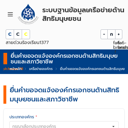
ระบบฐานข้อมูลเครือข่ายด้าน
สิทธิมนุษยชน
C
C
C
-
ก
+
สายด่วนร้องเรียน
1377
fa6-
fa6-
brands
bran
f
ยื่นคำขอจดแจ้งองค์กรเอกชนด้านสิทธิมนุษย
ชนและสภาวิชาชีพ
ph:house-fill
หน้าหลัก
เครือข่ายองค์กร
ยื่นคำขอจดแจ้งองค์กรเอกชนด้านสิทธิมนุษยช
ยื่นคำขอจดแจ้งองค์กรเอกชนด้านสิทธิ
มนุษยชนและสภาวิชาชีพ
ประเภทองค์กร
*